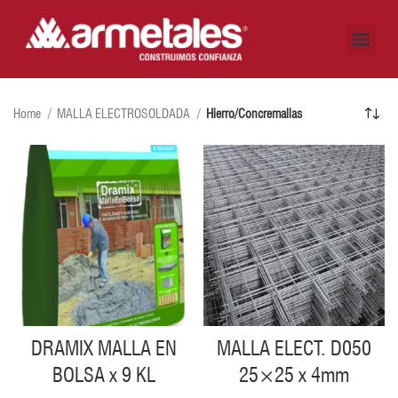
CÓMO LO HACEMOS
DÓNDE ESTAMOS
AUTOGESTIÓN CLIENTES
Home
MALLA ELECTROSOLDADA
Hierro/Concremallas
DRAMIX MALLA EN
MALLA ELECT. D050
BOLSA x 9 KL
25×25 x 4mm