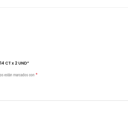
REVIEWS (0)
SHIPPING & DELIVERY
14 CT x 2 UND”
*
ios están marcados con