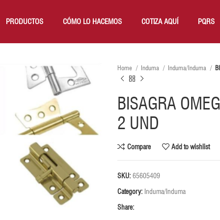
PRODUCTOS
CÓMO LO HACEMOS
COTIZA AQUÍ
PQRS
Home
Induma
Induma/Induma
B
BISAGRA OMEGA
2 UND
Compare
Add to wishlist
SKU:
65605409
Category:
Induma/Induma
Share: