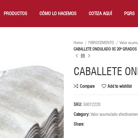
PRODUCTOS
CÓMO LO HACEMOS
COTIZA AQUÍ
PQRS
Home
FIBROCEMENTO
Valor acumu
CABALLETE ONDULADO 5C 20° GRADOS
CABALLETE ON
Compare
Add to wishlist
SKU:
50012220
Category:
Valor acumulado efectivament
Share: