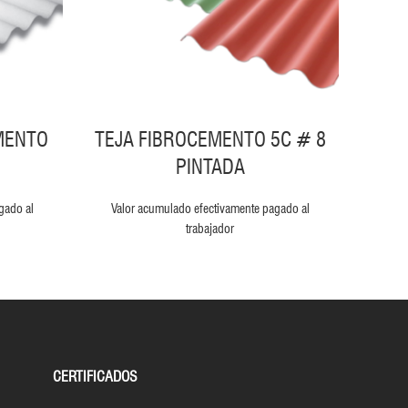
C
Valo
MENTO
TEJA FIBROCEMENTO 5C # 8
PINTADA
gado al
Valor acumulado efectivamente pagado al
trabajador
CERTIFICADOS