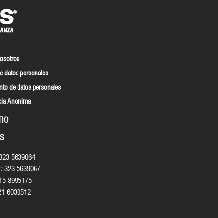
nosotros
e datos personales
nto de datos personales
cia Anonima
TIO
S
 323 5639064
: 323 5639067
315 8995175
21 6030512