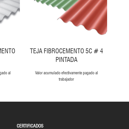
MENTO
TEJA FIBROCEMENTO 5C # 4
CA
PINTADA
Valo
gado al
Valor acumulado efectivamente pagado al
trabajador
CERTIFICADOS