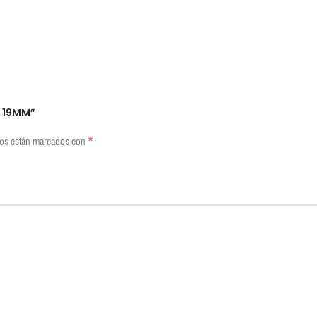
REVIEWS (0)
SHIPPING & DELIVERY
O 19MM”
*
ios están marcados con