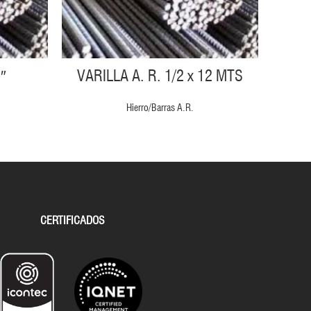
″
VARILLA A. R. 1/2 x 12 MTS
Hierro/Barras A.R.
CERTIFICADOS