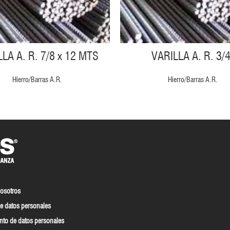
LA A. R. 7/8 x 12 MTS
VARILLA A. R. 3/4
Hierro/Barras A.R.
Hierro/Barras A.R.
nosotros
e datos personales
nto de datos personales