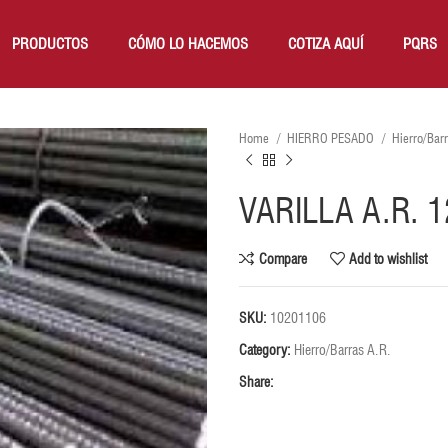
PRODUCTOS
CÓMO LO HACEMOS
COTIZA AQUÍ
PQRS
Home
HIERRO PESADO
Hierro/Bar
VARILLA A.R. 
Compare
Add to wishlist
SKU:
10201106
Category:
Hierro/Barras A.R.
Share: