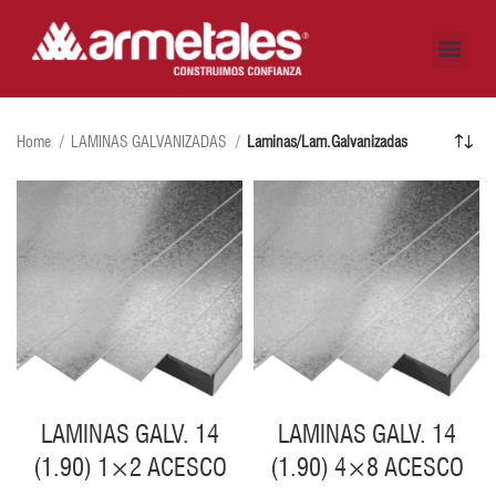
CÓMO LO HACEMOS
DÓNDE ESTAMOS
AUTOGESTIÓN CLIENTES
Home
LAMINAS GALVANIZADAS
Laminas/Lam.Galvanizadas
LAMINAS GALV. 14
LAMINAS GALV. 14
(1.90) 1×2 ACESCO
(1.90) 4×8 ACESCO