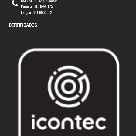
Manizales: 323 5639067
Pereira: 315 8995175
Ibague: 321 6030512
CERTIFICADOS