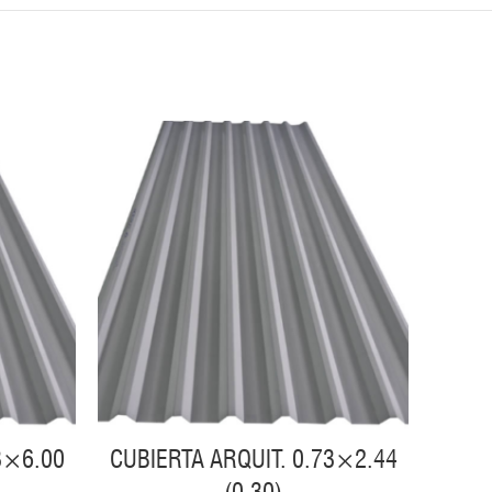
3×6.00
CUBIERTA ARQUIT. 0.73×2.44
CABA