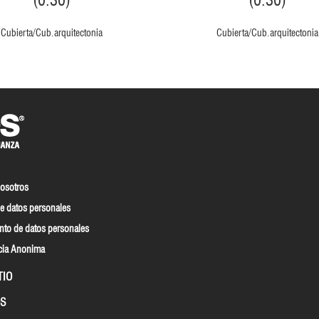
(0.30)
(0.30)
Cubierta/Cub.arquitectonia
Cubierta/Cub.arquitectonia
nosotros
e datos personales
nto de datos personales
cia Anonima
TIO
S