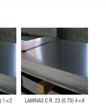
5) 1×2
LAMINAS C.R. 23 (0.70) 4×8
L