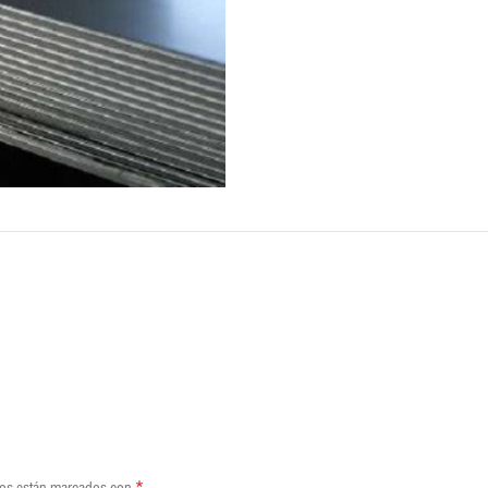
REVIEWS (0)
SHIPPING & DELIVERY
*
ios están marcados con