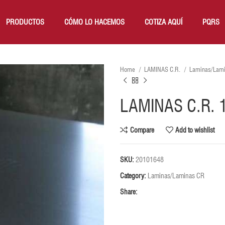
PRODUCTOS
CÓMO LO HACEMOS
COTIZA AQUÍ
PQRS
Home
LAMINAS C.R.
Laminas/Lam
LAMINAS C.R. 
Compare
Add to wishlist
SKU:
20101648
Category:
Laminas/Laminas CR
Share: