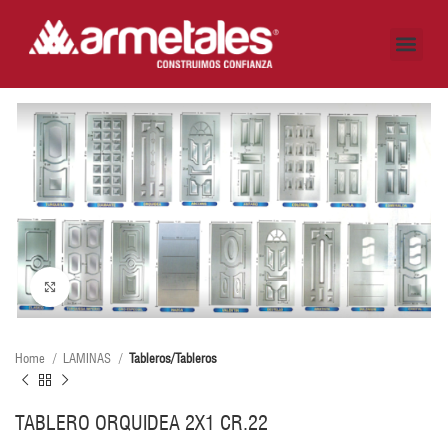
CÓMO LO HACEMOS
DÓNDE ESTAMOS
AUTOGESTIÓN CLIENTES
Click to enlarge
Home
LAMINAS
Tableros/Tableros
TABLERO ORQUIDEA 2X1 CR.22