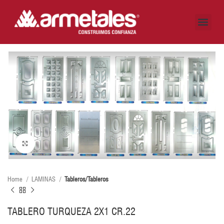
CÓMO LO HACEMOS
DÓNDE ESTAMOS
AUTOGESTIÓN CLIENTES
Click to enlarge
Home
LAMINAS
Tableros/Tableros
TABLERO TURQUEZA 2X1 CR.22